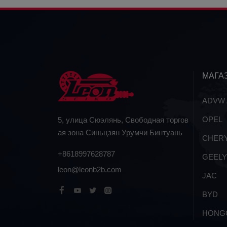
МАГА
ADVW A
OPEL
5, улица Сюэлянь, Свободная торгов
ая зона Синьцзян Урумчи Бинтуань
CHER
+8618997628787
GEELY
leon@leonb2b.com
JAC
BYD
HONG