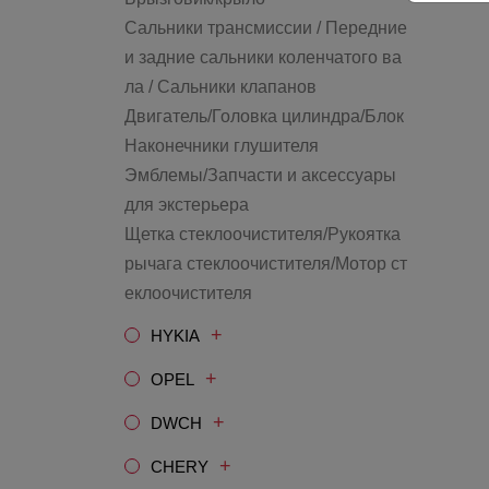
Сальники трансмиссии / Передние
и задние сальники коленчатого ва
ла / Сальники клапанов
Двигатель/Головка цилиндра/Блок
Наконечники глушителя
Эмблемы/Запчасти и аксессуары
для экстерьера
Щетка стеклоочистителя/Рукоятка
рычага стеклоочистителя/Мотор ст
еклоочистителя
+
HYKIA
+
OPEL
+
DWCH
+
CHERY