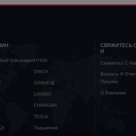
ЗИН
СВЯЖИТЕСЬ 
И
udi Volkswagen
HYKIA
Свяжитесь С На
DWCH
Вопросы И Отве
Покупке
Y
GWM长城
О Компании
LIXIANG
CHANGAN
TESLA
QI
Подшипник