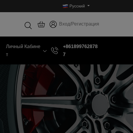
Русский
Вход/Регистрация
Личный Кабине
+861899762878
Т
7