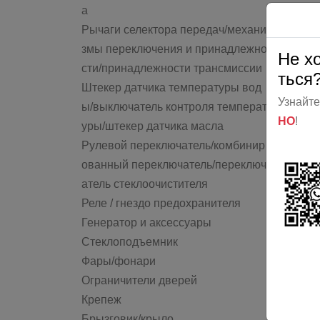
а
Рычаги селектора передач/механи
змы переключения и принадлежно
Не х
сти/принадлежности трансмиссии
ться
Штекер датчика температуры вод
Узнайте
ы/выключатель контроля температ
НО
!
уры/штекер датчика масла
Рулевой переключатель/комбинир
ованный переключатель/переключ
атель стеклоочистителя
Реле / гнездо предохранителя
Генератор и аксессуары
Стеклоподъемник
Фары/фонари
Ограничители дверей
Крепеж
Брызговик/крыло