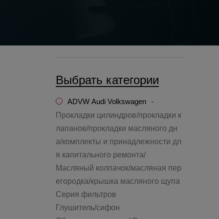
Выбрать категории
-
ADVW Audi Volkswagen
Прокладки цилиндров/прокладки к
лапанов/прокладки масляного дн
а/комплекты и принадлежности дл
я капитального ремонта/
Масляный колпачок/масляная пер
егородка/крышка масляного щупа
Серия фильтров
Глушитель/сифон