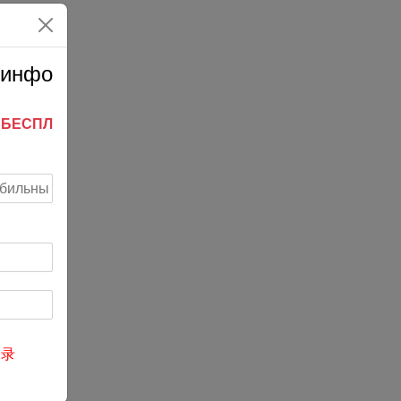
 инфо
ь
БЕСПЛ
登录