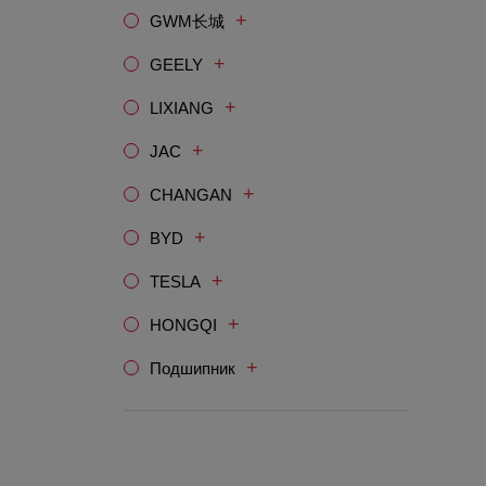
+
GWM长城
+
GEELY
+
LIXIANG
+
JAC
+
CHANGAN
+
BYD
+
TESLA
+
HONGQI
+
Подшипник