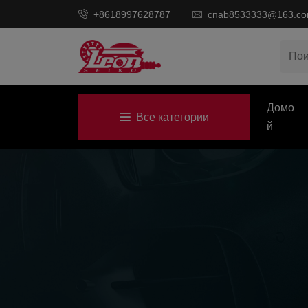
+8618997628787
cnab8533333@163.c
Домо
Все категории
Й