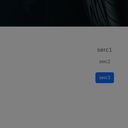
serc1
serc2
serc3