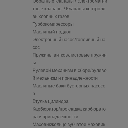
Обратные клапаны / Электромагни
тные клапаны / Клапаны контроля
выхлопных газов
Турбокомпрессоры
Масляный поддон
Электронный насос/топливный на
сос
Пружины витков/листовые пружин
ы
Рулевой механизм в сборе/рулево
й механизм и принадлежности
Масляные баки бустерных насосо
в
Втулка цилиндра
Карбюратор/прокладка карбюрато
ра и принадлежности
Маховик/кольцо зубчатое маховик