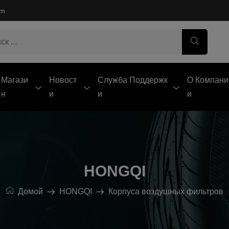
om
Магази
Новост
Служба Поддержк
О Компани
Н
И
И
И
HONGQI
Домой
HONGQI
Корпуса воздушных фильтров