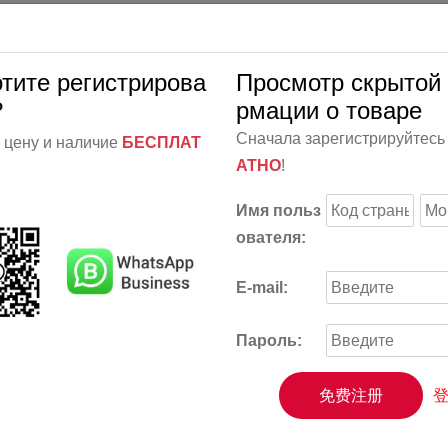
отите регистрирова
Просмотр скрытой
?
рмации о товаре
Сначала зарегистрируйтес
 цену и наличие
БЕСПЛАТ
АТНО
!
Имя польз
ователя:
E-mail:
Пароль:
免费注册