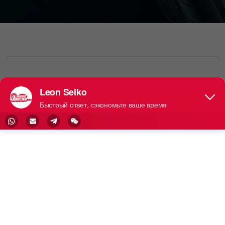
Leon No.
W55261
Свечи