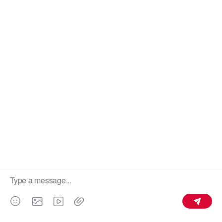
+8618997628787
leon@leonb2b.com
МАГАЗИН
ADVW Audi Volkswagen
HYKIA
OPEL
DWCH
CHERY
GWM长城
GEELY
LIXIANG
JAC
CHANGAN
BYD
TESLA
HONGQI
Подшипник