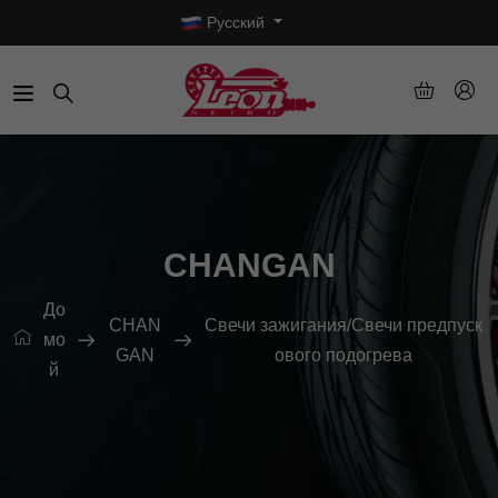
Русский
CHANGAN
До
CHAN
Свечи зажигания/Свечи предпуск
мо
GAN
ового подогрева
й