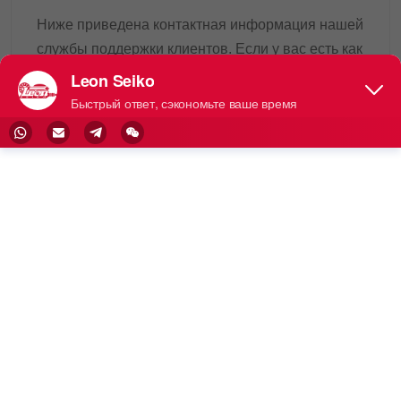
Ниже приведена контактная информация нашей
службы поддержки клиентов. Если у вас есть как
ие-либо вопросы или вам нужна помощь, пожал
уйста, используйте WeChat или WhatsApp и отск
анируйте QR-код ниже, чтобы связаться с наши
ми представителями службы поддержки клиенто
в.
Мы свяжемся с вами как можно скорее и предос
тавим необходимую поддержку.