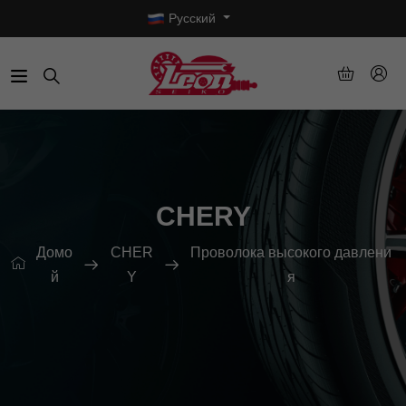
Русский
CHERY
Домо
CHER
Проволока высокого давлени
й
Y
я