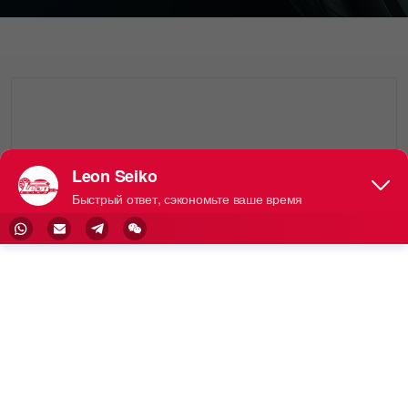
Leon No.
S46628
Свечные Провода