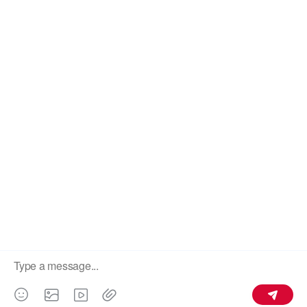
СВЯЖИТЕСЬ С НАМИ
Свяжитесь С Нами
Вопросы И Ответы О
Покупке
О Компании
ПОДПИСАТЬСЯ
新ICP备2021001234号-2