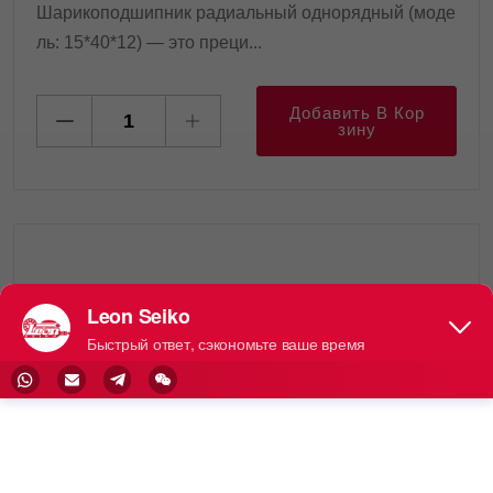
Шарикоподшипник радиальный однорядный (моде
ль: 15*40*12) — это преци...
Добавить В Кор
Зину