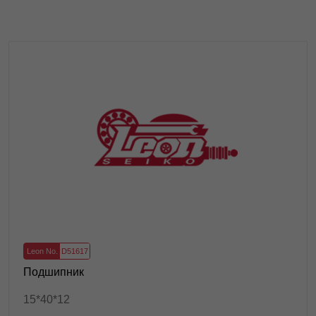
Leon No.
D51617
Подшипник
15*40*12