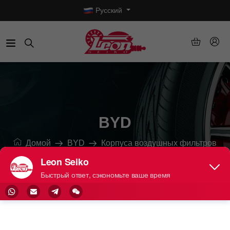
Русский
BYD
Домой
BYD
Корпуса воздушных фильтров