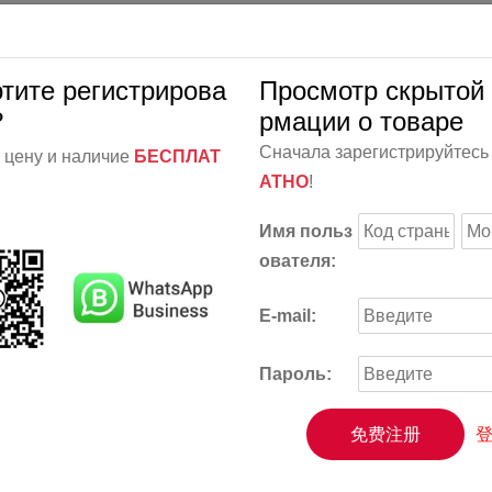
отите регистрирова
Просмотр скрытой
?
рмации о товаре
Сначала зарегистрируйтес
 цену и наличие
БЕСПЛАТ
АТНО
!
Имя польз
ователя:
E-mail:
Пароль:
免费注册