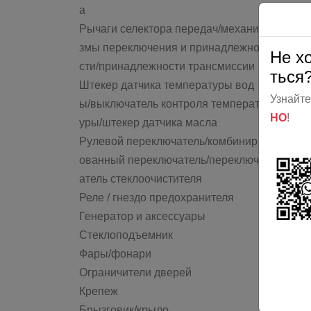
а
Рычаги селектора передач/механи
змы переключения и принадлежно
Не х
сти/принадлежности трансмиссии
ться
Штекер датчика температуры вод
Узнайте
ы/выключатель контроля температ
НО
!
уры/штекер датчика масла
Рулевой переключатель/комбинир
ованный переключатель/переключ
атель стеклоочистителя
Реле / гнездо предохранителя
Генератор и аксессуары
Стеклоподъемник
Фары/фонари
Ограничители дверей
Крепеж
Брызговик/крыло