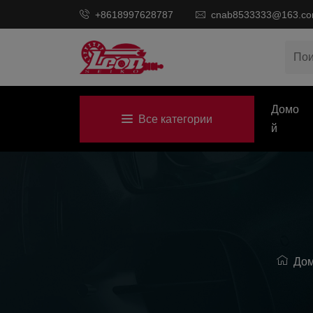
+8618997628787
cnab8533333@163.c
Домо
Все категории
Й
До