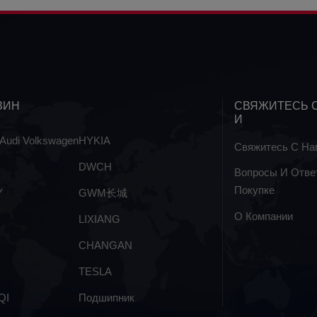
ЗИН
СВЯЖИТЕСЬ 
И
udi Volkswagen
HYKIA
Свяжитесь С На
DWCH
Вопросы И Отве
Покупке
Y
GWM长城
О Компании
LIXIANG
CHANGAN
TESLA
QI
Подшипник