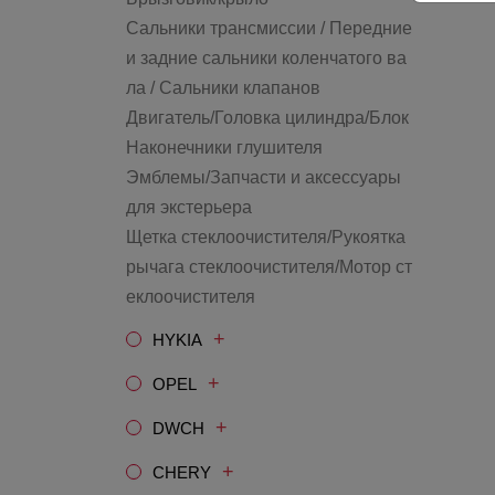
Сальники трансмиссии / Передние
и задние сальники коленчатого ва
ла / Сальники клапанов
Двигатель/Головка цилиндра/Блок
Наконечники глушителя
Эмблемы/Запчасти и аксессуары
для экстерьера
Щетка стеклоочистителя/Рукоятка
рычага стеклоочистителя/Мотор ст
еклоочистителя
+
HYKIA
+
OPEL
+
DWCH
+
CHERY