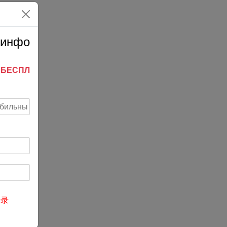
 инфо
ь
БЕСПЛ
登录