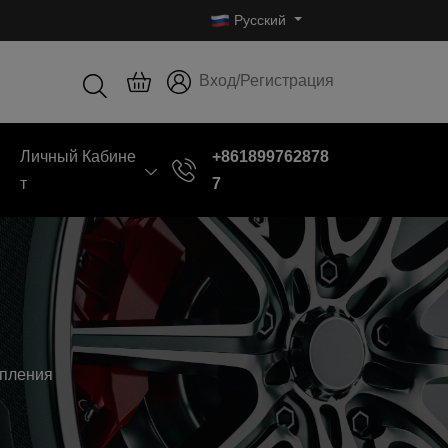
Русский
Вход/Регистрация
Личный Кабине
+861899762878
Т
7
епления