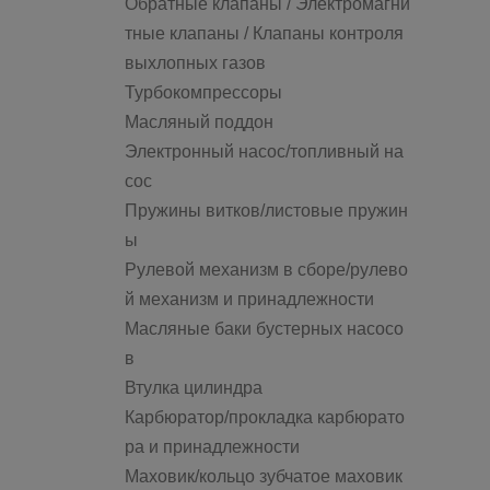
Обратные клапаны / Электромагни
тные клапаны / Клапаны контроля
выхлопных газов
Турбокомпрессоры
Масляный поддон
Электронный насос/топливный на
сос
Пружины витков/листовые пружин
ы
Рулевой механизм в сборе/рулево
й механизм и принадлежности
Масляные баки бустерных насосо
в
Втулка цилиндра
Карбюратор/прокладка карбюрато
ра и принадлежности
Маховик/кольцо зубчатое маховик