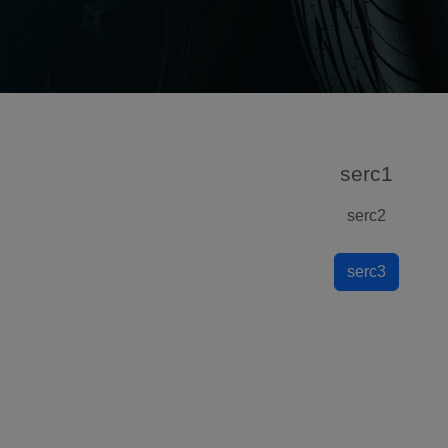
serc1
serc2
serc3