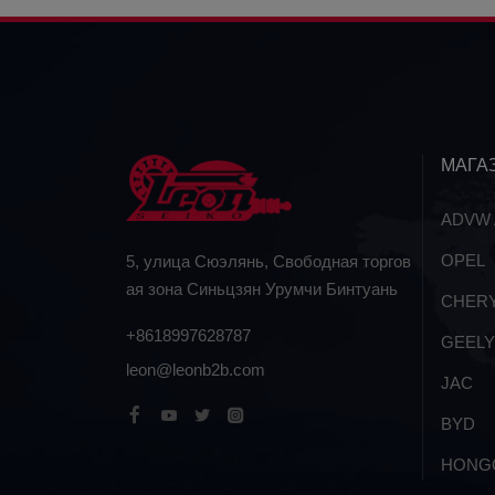
МАГА
ADVW A
OPEL
5, улица Сюэлянь, Свободная торгов
ая зона Синьцзян Урумчи Бинтуань
CHER
+8618997628787
GEELY
leon@leonb2b.com
JAC
BYD
HONG