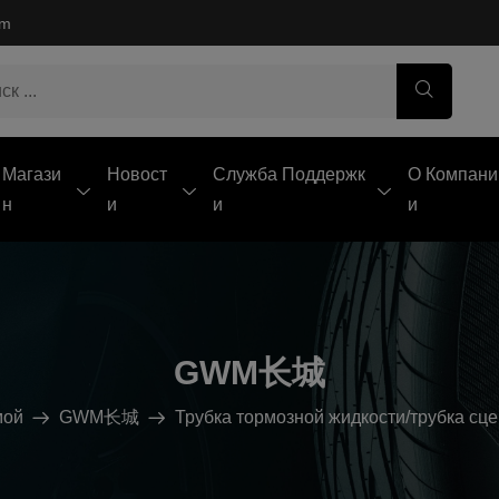
om
Магази
Новост
Служба Поддержк
О Компани
Н
И
И
И
GWM长城
мой
GWM长城
Трубка тормозной жидкости/трубка сц