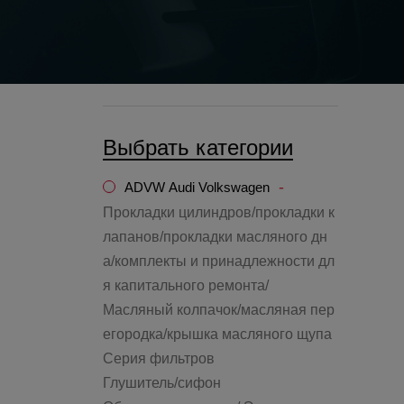
Выбрать категории
-
ADVW Audi Volkswagen
Прокладки цилиндров/прокладки к
лапанов/прокладки масляного дн
а/комплекты и принадлежности дл
я капитального ремонта/
Масляный колпачок/масляная пер
егородка/крышка масляного щупа
Серия фильтров
Глушитель/сифон