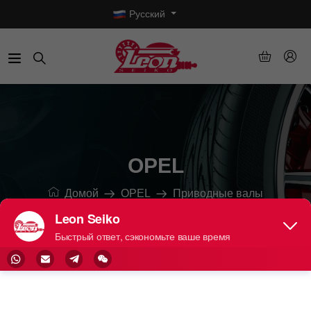
Русский
OPEL
Домой
OPEL
Приводные валы