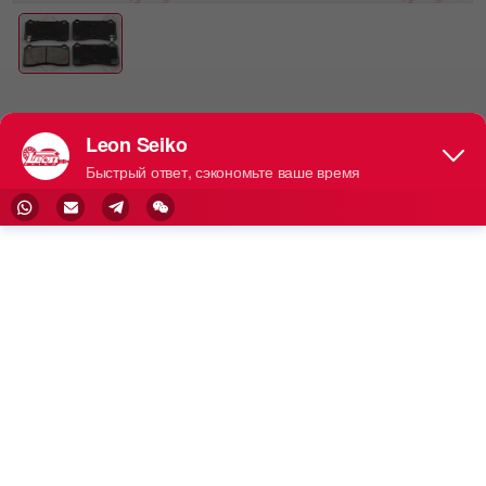
-
Китайское назв
Английское наз
Русское назван
ание
вание
ие
刹车片 前
Front brake pads
-
Leon NO.
Бренд
OEM
Видно после вход
CN-Made
Видно после вход
а
а
шт./упаковка
шт./коробка
шт./мешок
0