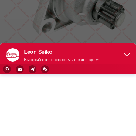
Стартер
Китайское назв
Английское наз
Русское назван
ание
вание
ие